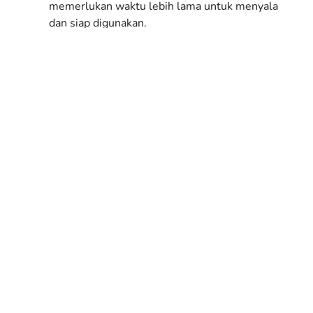
memerlukan waktu lebih lama untuk menyala
dan siap digunakan.
Aplikasi Lambat
: Program seperti Adobe
Photoshop, Final Cut Pro, dan Logic Pro bisa
terasa berat.
Kurang Kompatibel
: Beberapa aplikasi terbaru
memerlukan macOS yang lebih tinggi, namun
perangkat lama sulit menjalankannya.
Sering Hang atau Freeze
: Macbook dengan
RAM kecil sering mengalami lag saat membuka
banyak aplikasi.
Kelebihan Setelah
Upgrade
Booting Lebih Cepat
: Dengan SSD, Macbook
dapat menyala dalam hitungan detik.