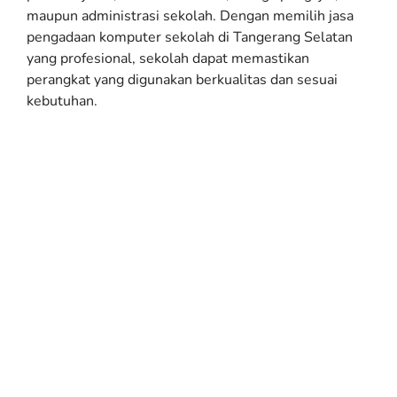
maupun administrasi sekolah. Dengan memilih jasa
pengadaan komputer sekolah di Tangerang Selatan
yang profesional, sekolah dapat memastikan
perangkat yang digunakan berkualitas dan sesuai
kebutuhan.
Kelemahan Sistem
Pembelajaran Tanpa
Komputer
Tanpa dukungan perangkat komputer, proses belajar
mengajar sering mengalami kendala, seperti:
Keterbatasan akses informasi
bagi siswa dan
guru.
Metode pembelajaran kurang interaktif
karena