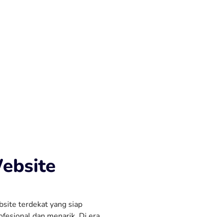
ebsite
site terdekat yang siap
sional dan menarik. Di era