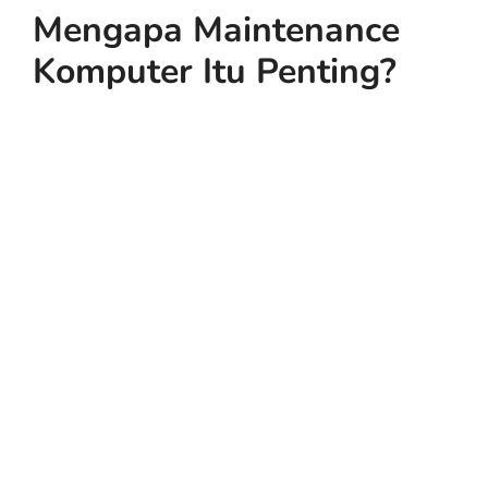
Mengapa Maintenance
Komputer Itu Penting?
Mencegah Kerusakan Hardware
–
Pembersihan debu dan pengecekan komponen
dapat memperpanjang umur perangkat.
Mengoptimalkan Kinerja Sistem
– Pembaruan
software dan optimasi sistem membantu
komputer tetap responsif.
Meningkatkan Keamanan Data
– Pemindaian
virus dan backup rutin melindungi dari
kehilangan data.
Mengurangi Downtime
– Perangkat yang
dirawat dengan baik jarang mengalami crash
atau kegagalan sistem.
Efisiensi Biaya
– Perawatan berkala lebih hemat
dibanding harus mengganti hardware yang