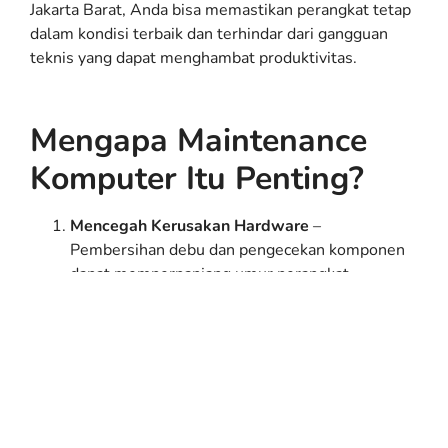
Jakarta Barat, Anda bisa memastikan perangkat tetap
dalam kondisi terbaik dan terhindar dari gangguan
teknis yang dapat menghambat produktivitas.
Mengapa Maintenance
Komputer Itu Penting?
Mencegah Kerusakan Hardware
–
Pembersihan debu dan pengecekan komponen
dapat memperpanjang umur perangkat.
Mengoptimalkan Kinerja Sistem
– Pembaruan
software dan optimasi sistem membantu
komputer tetap responsif.
Meningkatkan Keamanan Data
– Pemindaian
virus dan backup rutin melindungi dari
kehilangan data.
Mengurangi Downtime
– Perangkat yang